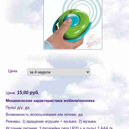
Цена:
15,00 руб.
Цена:
Механические характеристики мобиле/ночника
Пульт д/у
:
да
Возможность использования как ночник
:
да
Режимы
:
1) вращение игрушек + музыка. 2) музыка.
Источник питания
:
3 батарейки типа LR20 + в пульт 2 ААА (в