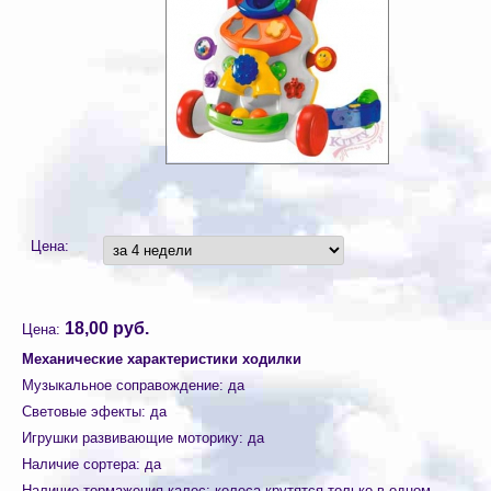
Цена:
18,00 руб.
Цена:
Механические характеристики ходилки
Музыкальное соправождение
:
да
Световые эфекты
:
да
Игрушки развивающие моторику
:
да
Наличие сортера
:
да
Наличие тормажения калес
:
колеса крутятся только в одном