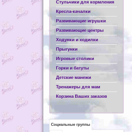
Стульчики для кормления
Кресла-качалки
Развивающие игрушки
Развивающие центры
Ходунки и ходилки
Прыгунки
Игровые столики
Горки и батуты
Детские манежи
Тренажеры для мам
Корзина Ваших заказов
Социальные группы