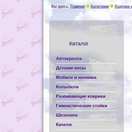
Вы здесь:
Главная
Категории
Ходунки 
Каталог
Автокресла
Детские весы
Мобиле и ночники
Колыбели
Развивающие коврики
Гимнастические стойки
Шезлонги
Качели