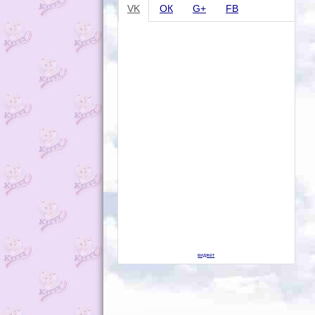
VK
ОК
G+
FB
виджет