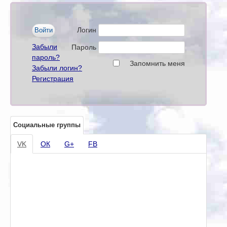
Логин
Забыли
Пароль
пароль?
Запомнить меня
Забыли логин?
Регистрация
Социальные группы
VK
ОК
G+
FB