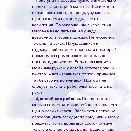
Приступая к массажу нужно внимательно
следить за реакцией малютки. Если малыш
сильно срыгивает, то процедуру массажа
нужно отнести немного дальше от
кормления. По завершению выполнения
массажа надо дать Вашему чаду
возможность побыть одному. Не нужно его
таскать на руках. Накушавшийся и
отдохнувший он может провести некоторый
промежуток времени самостоятельно в
полном одиночестве. Ведь привыкание к
маминым ручкам у детей наступает очень
быстро. А вот избавиться от этой привычки
так быстро не получиться. Поэтому не
следует приучать ребеночка засыпать на
руках.
Дневной сон ребенка.
После того как
малыш самостоятельно пободрствовал, его
нужно уложить спать. Здесь есть несколько
способов. Дать соску (если приучили к этому
предмету, то пользоваться соской следует
только в случае укладывания Вашего чада