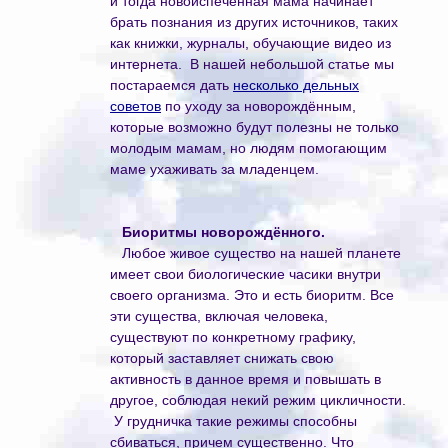
и тогда новоиспеченная мама начинает
брать познания из других источников, таких
как книжки, журналы, обучающие видео из
интернета. В нашей небольшой статье мы
постараемся дать
несколько дельных
советов
по уходу за новорождённым,
которые возможно будут полезны не только
молодым мамам, но людям помогающим
маме ухаживать за младенцем.
Биоритмы новорождённого.
Любое живое существо на нашей планете
имеет свои биологические часики внутри
своего организма. Это и есть биоритм. Все
эти существа, включая человека,
существуют по конкретному графику,
который заставляет снижать свою
активность в данное время и повышать в
другое, соблюдая некий режим цикличности.
У грудничка такие режимы способны
сбиваться, причем существенно. Что