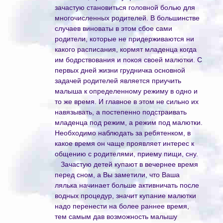
зачастую становиться головной болью для
многочисленных родителей. В большинстве
случаев виноваты в этом сбое сами
родители, которые не придерживаются ни
какого расписания, кормят младенца когда
им бодрствования и покоя своей малютки. С
первых дней жизни грудничка основной
задачей родителей является приучить
малыша к определенному режиму в одно и
то же время. И главное в этом не сильно их
навязывать, а постепенно подстраивать
младенца под режим, а режим под малютки.
Необходимо наблюдать за ребятенком, в
какое время он чаще проявляет интерес к
общению с родителями, приему пищи, сну.
Зачастую детей купают в вечернее время
перед сном, а Вы заметили, что Ваша
лялька начинает больше активничать после
водных процедур, значит купание малютки
надо перенести на более раннее время,
тем самым дав возможность малышу