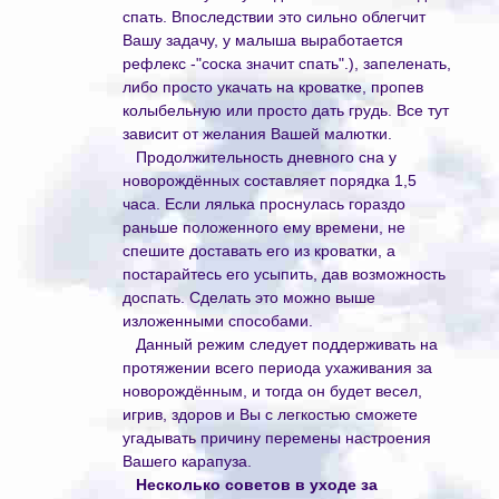
спать. Впоследствии это сильно облегчит
Вашу задачу, у малыша выработается
рефлекс -"соска значит спать".), запеленать,
либо просто укачать на кроватке, пропев
колыбельную или просто дать грудь. Все тут
зависит от желания Вашей малютки.
Продолжительность дневного сна у
новорождённых составляет порядка 1,5
часа. Если лялька проснулась гораздо
раньше положенного ему времени, не
спешите доставать его из кроватки, а
постарайтесь его усыпить, дав возможность
доспать. Сделать это можно выше
изложенными способами.
Данный режим следует поддерживать на
протяжении всего периода ухаживания за
новорождённым, и тогда он будет весел,
игрив, здоров и Вы с легкостью сможете
угадывать причину перемены настроения
Вашего карапуза.
Несколько советов в уходе за